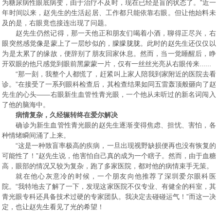
为糖尿病性眼底病变，由于治疗不及时，现在已经是盲的状态了。”近一
年时间以来，赵先生的生活起居、工作都只能依靠右眼。但让他始料未
及的是，右眼竟也接连出现了问题。
赵先生仍然记得，那一天他正和朋友们喝着小酒，聊得正尽兴，右
眼突然感觉像是蒙上了一层纱似的，朦朦胧胧。此时的赵先生还仅仅以
为是太累了的缘故，便辞别了朋友回家休息。然而，当一觉睡醒后，睁
开双眼的他只感觉到眼前黑蒙蒙一片，仅有一丝丝光亮从右眼传来......
“那一刻，我整个人都慌了，赶紧叫上家人陪我到家附近的医院去看
诊。”在接受了一系列眼科检查后，其检查结果如同五雷轰顶般砸向了赵
先生的心头——右眼新生血管性青光眼，一个他从未听过的新名词闯入
了他的脑海中。
病情复杂，久经辗转终在爱尔解决
确诊为新生血管性青光眼的赵先生逐渐变得焦虑、担忧、害怕，各
种情绪瞬间涌了上来。
“这是一种致盲率极高的疾病，
一旦出现视野缺损便再也没有恢复的
可能性了
！”赵先生说，他害怕自己真的成为一个瞎子。然而，由于血糖
高，眼部的情况又较为复杂，跑了多家医院，都对他的病情束手无策。
就在他心灰意冷的时候，一个朋友向他推荐了深圳爱尔眼科医
院。“我特地去了解了一下，发现这家医院不仅专业、有健全的科室，其
青光眼专科还具备技术过硬的专家团队。我决定去碰碰运气！”而这一决
定，也让赵先生看见了光的希望！