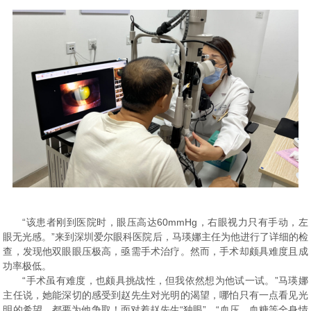
“该患者刚到医院时，眼压高达60mmHg，右眼视力只有手动，左
眼无光感。”来到深圳爱尔眼科医院后，马瑛娜主任为他进行了详细的检
查，发现他双眼眼压极高，亟需手术治疗。然而，手术却颇具难度且成
功率极低。
“手术虽有难度，也颇具挑战性，但我依然想为他试一试。”马瑛娜
主任说，她能深切的感受到赵先生对光明的渴望，哪怕只有一点看见光
明的希望，都要为他争取！面对着赵先生“独眼”、“血压、血糖等全身情