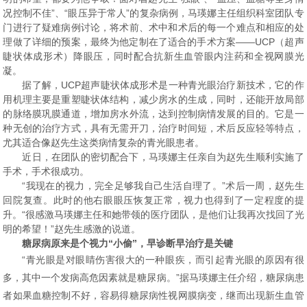
况控制不佳”、“眼压异于常人”的复杂病例，马瑛娜主任组织科室团队专
门进行了疑难病例讨论，将术前、术中和术后的每一个难点和相应的处
理做了详细的预案，最终为他定制在了适合的手术方案——
UCP（超声
睫状体成形术）降眼压，同时配合抗新生血管眼内注药和全视网膜光
凝。
据了解，UCP超声睫状体成形术是一种青光眼治疗新技术，它的作
用机理主要是重塑睫状体结构，减少房水的生成，同时，还能开放局部
的脉络膜巩膜通道，增加房水外流，达到
控制病情发展
的目的。它是一
种无创的治疗方式，具有无需开刀，治疗时间短，术后反应轻等特点，
尤其适合像赵先生这类病情复杂的青光眼患者。
近日，在团队的密切配合下，马瑛娜主任亲自为赵先生顺利实施了
手术，手术很成功。
“我现在的视力，完全足够我自己生活自理了。”术后一周，赵先生
回院复查。此时的他右眼
眼压
恢复正常，视力也得到了一定程度的提
升。“很感激马瑛娜主任和她带领的医疗团队，是他们让我再次找回了光
明的希望！”赵先生感激的说道。
糖尿病原来是个视力“小偷”，早诊断早治疗是关键
“青光眼是对眼睛伤害很大的一种眼疾，而引起青光眼的原因有很
多，其中一个发病高危因素就是糖尿病。”据马瑛娜主任介绍，糖尿病患
者如果血糖控制不好，容易得糖尿病性视网膜病变，继而出现新生血管