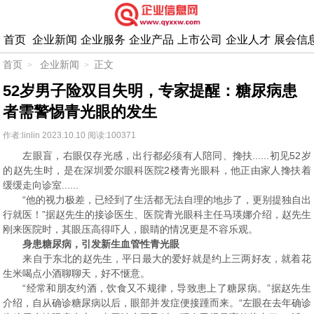
首页
企业新闻
企业服务
企业产品
上市公司
企业人才
展会信
首页
企业新闻
正文
52岁男子险双目失明，专家提醒：糖尿病患
者需警惕青光眼的发生
作者:linlin
2023.10.10
阅读:100371
左眼盲，右眼仅存光感，出行都必须有人陪同、搀扶......初见52岁
的赵先生时，是在深圳爱尔眼科医院2楼青光眼科，他正由家人搀扶着
缓缓走向诊室......
“他的视力极差，已经到了生活都无法自理的地步了，更别提独自出
行就医！”据赵先生的接诊医生、医院青光眼科主任马瑛娜介绍，赵先生
刚来医院时，其眼压高得吓人，眼睛的情况更是不容乐观。
身患糖尿病，引发新生血管性青光眼
来自于东北的赵先生，平日最大的爱好就是约上三两好友，就着花
生米喝点小酒聊聊天，好不惬意。
“经常和朋友约酒，饮食又不规律，导致患上了糖尿病。”据赵先生
介绍，自从确诊糖尿病以后，眼部并发症便接踵而来。“左眼在去年确诊