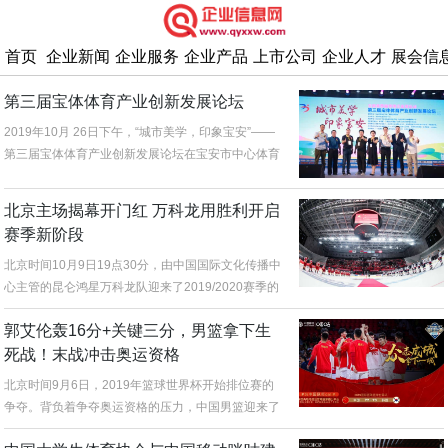
首页
企业新闻
企业服务
企业产品
上市公司
企业人才
展会信
第三届宝体体育产业创新发展论坛
2019年10月 26日下午，“城市美学，印象宝安”——
第三届宝体体育产业创新发展论坛在宝安市中心体育
馆隆重举行。新时代...
北京主场揭幕开门红 万科龙用胜利开启
赛季新阶段
北京时间10月9日19点30分，由中国国际文化传播中
心主管的昆仑鸿星万科龙队迎来了2019/2020赛季的
北京首钢冰球馆...
郭艾伦轰16分+关键三分，男篮拿下生
死战！末战冲击奥运资格
北京时间9月6日，2019年篮球世界杯开始排位赛的
争夺。背负着争夺奥运资格的压力，中国男篮迎来了
与韩国的生死战。本场比赛...