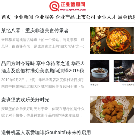
首页
企业新闻
企业服务
企业产品
上市公司
企业人才
展会信
莱忆八零：重庆非遗美食传承者
来凤驿原是成渝古驿道上的一个驿站，与龙泉驿、双
凤驿、白市驿齐名，是成渝古道上的“四大名驿”之一;
自古为鱼米之乡，《华阳国...
品四方时令臻味 享中华待客之道 华邑®
酒店及度假村携众美食顾问演绎2019秋
冬时令菜单
2019年9月2日，上海 - 华邑®酒店及度假村近日携手
来自中国东南西北四大区域的四位美食顾问于旗下新
近开业的...
麦班堡的欢乐美好时光
麦班堡的欢乐美好时光对于吃，你现在思考的是什么
呢？对于快餐，你最钟意那个品牌呢?快来麦班堡，
让你享受欢乐美食时光吧！麦班...
送餐机器人素爱咖啡(Souhaité)未来将启用