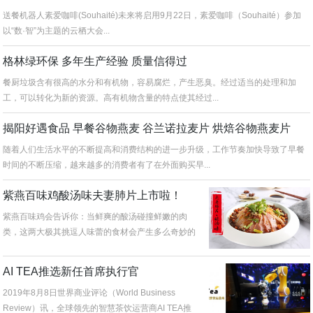
送餐机器人素爱咖啡(Souhaité)未来将启用9月22日，素爱咖啡（Souhaité）参加
以“数·智”为主题的云栖大会...
格林绿环保 多年生产经验 质量信得过
餐厨垃圾含有很高的水分和有机物，容易腐烂，产生恶臭。经过适当的处理和加
工，可以转化为新的资源。高有机物含量的特点使其经过...
揭阳好遇食品 早餐谷物燕麦 谷兰诺拉麦片 烘焙谷物燕麦片
随着人们生活水平的不断提高和消费结构的进一步升级，工作节奏加快导致了早餐
时间的不断压缩，越来越多的消费者有了在外面购买早...
紫燕百味鸡酸汤味夫妻肺片上市啦！
紫燕百味鸡会告诉你：当鲜爽的酸汤碰撞鲜嫩的肉
类，这两大极其挑逗人味蕾的食材会产生多么奇妙的
味道？喜爱紫燕的消费者们，过不...
AI TEA推选新任首席执行官
2019年8月8日世界商业评论（World Business
Review）讯，全球领先的智慧茶饮运营商AI TEA推