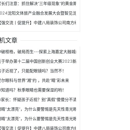
家长们注意：抓住解决“三年级现象”的黄金期！
2024沈阳文体旅产业融合发展大会暨智见沈阳产投大会成功举办
【强交流丨促提升】中建八局装饰公司南方经理部同总承包公司第二分公
机文章
冲破桎梏，破局而生---探索上海嘉定大融城的经营之道
关于举办第十二届中国创新创业大赛2023新型显示产业技术创新专业赛的
孩子近视了，只能配眼镜吗？当然不！
爱尔眼科与世界“湘”约 ，共赴“睛”彩未来
你知道吗？秋季眼睛也需要保湿的哟！
@家长：怀疑孩子近视？别“真假”傻傻分不清
眼睛“太漂亮”，为什么要警惕是先天性青光眼？
眼睛“太漂亮”，为什么要警惕是先天性青光眼？
【强交流丨促提升】中建八局装饰公司南方经理部同总承包公司第二分公