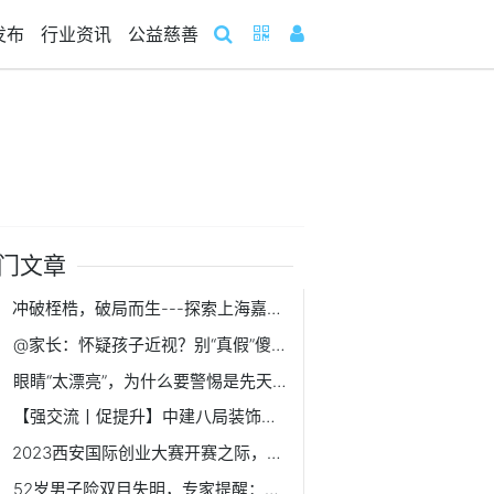
发布
行业资讯
公益慈善
门文章
冲破桎梏，破局而生---探索上海嘉定大融城的经营之道
@家长：怀疑孩子近视？别“真假”傻傻分不清
眼睛“太漂亮”，为什么要警惕是先天性青光眼？
【强交流丨促提升】中建八局装饰公司南方经理部同总承包公司第二分公司开展对标交流
2023西安国际创业大赛开赛之际，看高端装备制造硬核“出圈”
52岁男子险双目失明，专家提醒：糖尿病患者需警惕青光眼的发生