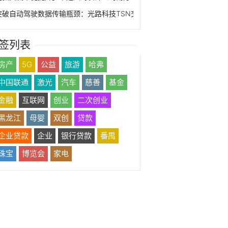
突破自动驾驶数据传输瓶颈：光路科技TSN交换机应用解读
签列表
房产
5G
公益
旅游
哈弗
中国联通
激光
汽车
慈善
基金
金融
互联网
创业
二次创业
黑龙江
母婴
双创
贷款
企业贷款
企业
银行贷款
番禺
珠宝
博览会
家电