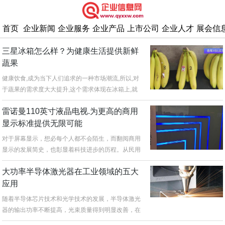
首页
企业新闻
企业服务
企业产品
上市公司
企业人才
展会信
三星冰箱怎么样？为健康生活提供新鲜
蔬果
健康饮食,成为当下人们追求的一种市场潮流,所以,对
于蔬果的需求度大大提升,这个需求体现在冰箱上,就
是对保鲜技能提出了更高...
雷诺曼110英寸液晶电视.为更高的商用
显示标准提供无限可能
对于屏幕显示，想必每个人都不会陌生，而翻阅商用
显示的发展简史，也彰显着科技进步的历程。从民用
小尺寸CRT黑白画面彩色显示...
大功率半导体激光器在工业领域的五大
应用
随着半导体芯片技术和光学技术的发展，半导体激光
器的输出功率不断提高，光束质量得到明显改善，在
工业领域也获得了更多应用。目...