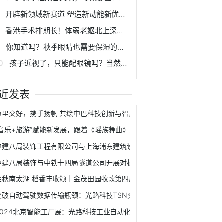
开辟新领域新赛道 塑造新动能新优势 | 科创赋能 助力西安建设国家创新名城
香港手术排期长！体弱老妪北上深圳，成功在爱尔解决急性泪囊炎
你知道吗？秋季眼睛也需要保湿的哟！
孩子近视了，只能配眼镜吗？当然不！
近发表
万里交好，携手扬帆 共绘中巴科技创新与智慧城市新篇章
“音乐+旅游”赋能新发展，跟着《瑶族舞曲》走进千年瑶寨！
中建八局装饰工程有限公司与上海浦东建筑设计研究院有限公司签署战略
中建八局装饰与中铁十四局隧道公司开展对标交流学习活动
金秋南太湖 稻香丰收颂｜金茂田园牧歌第四届丰收节开幕！
突破自动驾驶数据传输瓶颈：光路科技TSN交换机应用解读
2024北京智能工厂展：光路科技工业自动化交换机赋能智能制造