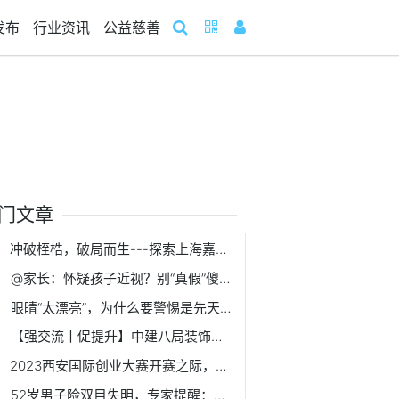
发布
行业资讯
公益慈善
门文章
冲破桎梏，破局而生---探索上海嘉定大融城的经营之道
@家长：怀疑孩子近视？别“真假”傻傻分不清
眼睛“太漂亮”，为什么要警惕是先天性青光眼？
【强交流丨促提升】中建八局装饰公司南方经理部同总承包公司第二分公司开展对标交流
2023西安国际创业大赛开赛之际，看高端装备制造硬核“出圈”
52岁男子险双目失明，专家提醒：糖尿病患者需警惕青光眼的发生