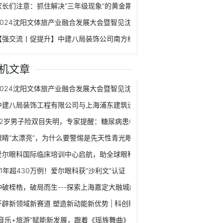
家长们注意：抓住解决“三年级现象”的黄金期！
2024沈阳文体旅产业融合发展大会暨智见沈阳产投大会成功举办
【强交流丨促提升】中建八局装饰公司南方经理部同总承包公司第二分公
机文章
2024沈阳文体旅产业融合发展大会暨智见沈阳产投大会成功举办
中建八局装饰工程有限公司与上海浦东建筑设计研究院有限公司签署战略
52岁男子险双目失明，专家提醒：糖尿病患者需警惕青光眼的发生
眼睛“太漂亮”，为什么要警惕是先天性青光眼？
爱尔眼科国际临床培训中心启航，助全球眼科医疗人才孵化提速
21年超430万例！爱尔眼科获“沙利文”认证
冲破桎梏，破局而生---探索上海嘉定大融城的经营之道
开辟新领域新赛道 塑造新动能新优势 | 科创赋能 助力西安建设国家创新名
“音乐+旅游”赋能新发展，跟着《瑶族舞曲》走进千年瑶寨！