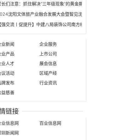
家长们注意：抓住解决“三年级现象”的黄金期！
2024沈阳文体旅产业融合发展大会暨智见沈阳产投大会成功举办
【强交流丨促提升】中建八局装饰公司南方经理部同总承包公司第二分公
企业新闻
企业服务
企业产品
上市公司
企业人才
展会信息
会议活动
区域产经
品牌发布
行业资讯
公益慈善
情链接
企业信息网
百业信息网
深圳新闻网