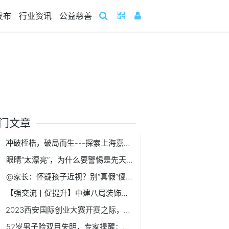
发布
行业资讯
公益慈善
门文章
冲破桎梏，破局而生---探索上海嘉定大融城的经营之道
眼睛“太漂亮”，为什么要警惕是先天性青光眼？
@家长：怀疑孩子近视？别“真假”傻傻分不清
【强交流丨促提升】中建八局装饰公司南方经理部同总承包公司第二分公司开展对标交流
2023西安国际创业大赛开赛之际，看高端装备制造硬核“出圈”
52岁男子险双目失明，专家提醒：糖尿病患者需警惕青光眼的发生