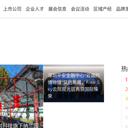
上市公司
企业人才
展会信息
会议活动
区域产经
品牌
热
深圳平安金融中心“云端的
博物馆”又启新展，Free S
ky云际观光层再获国际殊
荣
村科技旗下纳兰园