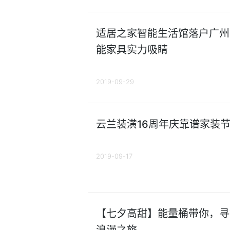
适居之家智能生活馆落户广州罗
能家具实力吸睛
2019-09-29
云兰装潢16周年庆靠谱家装节
2019-09-17
【七夕高甜】能量桶带你，寻