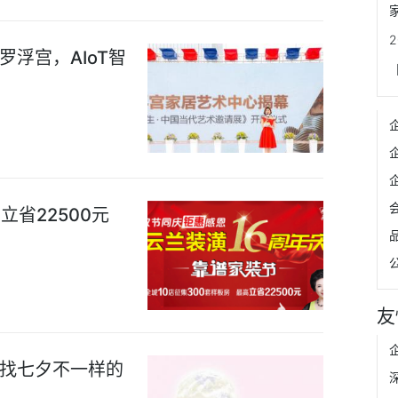
浮宫，AIoT智
立省22500元
友
找七夕不一样的