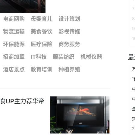
电商网购
母婴育儿
设计策划
物流运输
美食餐饮
影视传媒
环保能源
医疗保险
商务服务
最
招商加盟
IT科技
服装纺织
机械仪器
酒店景点
教育培训
种植养殖
食UP主力荐华帝