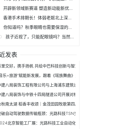
开辟新领域新赛道 塑造新动能新优势 | 科创赋能 助力西安建设国家创新名城
香港手术排期长！体弱老妪北上深圳，成功在爱尔解决急性泪囊炎
你知道吗？秋季眼睛也需要保湿的哟！
孩子近视了，只能配眼镜吗？当然不！
近发表
万里交好，携手扬帆 共绘中巴科技创新与智慧城市新篇章
“音乐+旅游”赋能新发展，跟着《瑶族舞曲》走进千年瑶寨！
中建八局装饰工程有限公司与上海浦东建筑设计研究院有限公司签署战略
中建八局装饰与中铁十四局隧道公司开展对标交流学习活动
金秋南太湖 稻香丰收颂｜金茂田园牧歌第四届丰收节开幕！
突破自动驾驶数据传输瓶颈：光路科技TSN交换机应用解读
2024北京智能工厂展：光路科技工业自动化交换机赋能智能制造