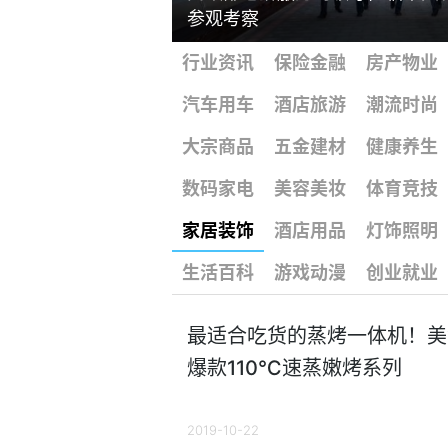
参观考察
行业资讯
保险金融
房产物业
汽车用车
酒店旅游
潮流时尚
大宗商品
五金建材
健康养生
数码家电
美容美妆
体育竞技
家居装饰
酒店用品
灯饰照明
生活百科
游戏动漫
创业就业
最适合吃货的蒸烤一体机！美
爆款110℃速蒸嫩烤系列
2019-10-22