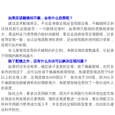
如果应该戴镜却不戴，会有什么危害呢？
建议及早配镜矫正。不论是单眼近视还是双眼近视，不戴镜矫正的
话很容易引起视疲劳；一只眼睛近视时，如果两只眼睛的度数相差较
大，看远时会习惯用视力较好的眼睛，看近会选择使用近视眼睛，过多
使用近视一眼，会让近视度数增长更快，还会使双眼的协同能力变差，
容易引起外斜视。
在儿童视觉发育的关键期(6岁之前)，单眼近视的度数越高，引起孩
子弱视的概率就越大。
除了配镜之外，还有什么办法可以解决近视问题？
如果经过专业检查，确定孩子是真性近视，除了佩戴眼镜，在符合
条件的情况下，还可以给孩子佩戴角膜塑形镜。角膜塑形镜适用于8岁
以上的近视人群，近视度数在600度以下，散光低于200度。因为白天
不戴眼镜也能够拥有良好裸眼视力，角膜塑形镜也受到了一部分成年人
的喜爱。
除此之外，要多注意用眼习惯，因为不良用眼行为和环境也是导致
近视发生和发展的主要诱因。预防近视度数进一步加深，要从用眼卫生
和科学用眼习惯养成方面入手，并且坚持定期到医院复查，结合医生建
议科学防控。