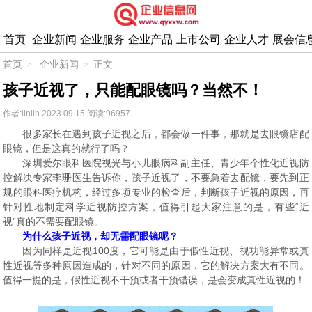
首页
企业新闻
企业服务
企业产品
上市公司
企业人才
展会信
首页
企业新闻
正文
孩子近视了，只能配眼镜吗？当然不！
作者:linlin
2023.09.15
阅读:96957
很多家长在遇到孩子近视之后，都会做一件事，那就是去眼镜店配
眼镜，但是这真的就行了吗？
深圳爱尔眼科医院视光与小儿眼病科副主任、青少年个性化近视防
控解决专家李珊医生告诉你，孩子近视了，不要急着去配镜，要先到正
规的眼科医疗机构，经过多项专业的检查后，判断孩子近视的原因，再
针对性地制定科学近视防控方案，值得引起大家注意的是，有些“近
视”真的不需要配眼镜。
为什么孩子近视，却无需配眼镜呢？
因为同样是近视100度，它可能是由于假性近视、视功能异常或真
性近视等多种原因造成的，针对不同的原因，它的解决方案大有不同。
值得一提的是，假性近视不干预或者干预错误，是会变成真性近视的！