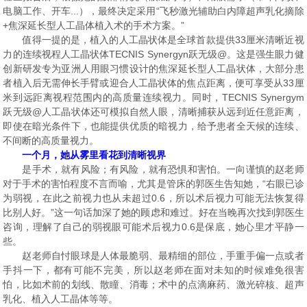
电脑工作、开车...），最终决定采用“飞秒激光辅助白内障超声乳化摘除
+焦深延长型人工晶体植入术的手术方案。”
值得一提的是，植入的人工晶状体是全球首款提供33厘米清晰近视
力的连续视程人工晶状体TECNIS Synergyn跃无级@。这是强生眼力健
创新研发专为亚洲人用眼习惯设计的焦深延长型人工晶状体，大部分患
者植入后无需伸长手臂或迎合人工晶状体的焦点距离，便可享受从33厘
米到远距离视程范围内的高质量连续视力。同时，TECNIS Synergym
跃无级@人工晶状体还可模拟自然人眼，清晰捕获从远到近任意距离，
即使在暗光条件下，也能提供优质的暗视力，给予患者全天候的连续、
不间断的高质量视力。
一个月，她从雾里看花到清晰视界
是手术，就有风险；有风险，就有恐惧和害怕。一向谨慎的赵老师
对于手术的害怕程度不言而喻，尤其是管床的郭医生告知她，“右眼已诊
为弱视，在此之前视力也从未超过0.6，所以术后视力可能无法恢复得
比别人好。”这一句话加深了她的顾虑和难过。好在当晚再次找到郭医生
咨询，理解了自己的弱视眼可能术后视力0.6是保底，她心里才平静一
些。
赵老师自忖眼球是人体最脆弱、最精细的部位，手重手偏一点或者
手抖一下，都有可能不完美，所以赵老师在面对未知的时候难免很害
怕，比如术前的划线、散瞳、消毒；术中的点滴麻药、激光碎核、超声
乳化、植入人工晶体等等。