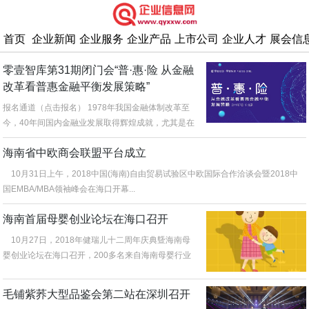
首页
企业新闻
企业服务
企业产品
上市公司
企业人才
展会信
零壹智库第31期闭门会“普·惠·险 从金融
改革看普惠金融平衡发展策略”
报名通道（点击报名） 1978年我国金融体制改革至
今，40年间国内金融业发展取得辉煌成就，尤其是在
普惠金融方面...
海南省中欧商会联盟平台成立
10月31日上午，2018中国(海南)自由贸易试验区中欧国际合作洽谈会暨2018中
国EMBA/MBA领袖峰会在海口开幕...
海南首届母婴创业论坛在海口召开
10月27日，2018年健瑞儿十二周年庆典曁海南母
婴创业论坛在海口召开，200多名来自海南母婴行业
的品牌商代表、创业者...
毛铺紫荞大型品鉴会第二站在深圳召开